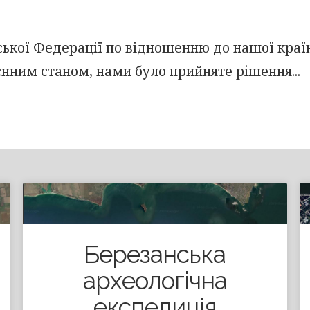
йської Федерації по відношенню до нашої краї
єнним станом, нами було прийняте рішення...
Березанська
археологічна
експедиція