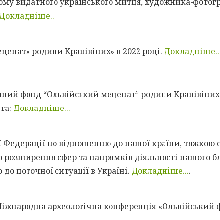
ому видатного українського митця, художника-фотогр
Докладніше...
еценат» родини Крапівіних» в 2022 році.
Докладніше..
ний фонд “Ольвійський меценат” родини Крапівіних” 
ета:
Докладніше...
кої Федерації по відношенню до нашої країни, тяжкою 
о розширення сфер та напрямків діяльності нашого б
до поточної ситуації в Україні.
Докладніше...
.
V Міжнародна археологічна конференція «Ольвійський ф