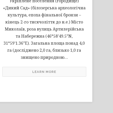
Укріплене поселення (городище)
«Дикий Сад» (білозерська археологічна
культура, епоха фінальної бронзи –
кінець 2-го тисячоліття до н.е.) Місто
Миколаїв, роза вулиць Артилерійська
та Набережна (46°58’49.5”N,
31°59’1.36”E). Загальна площа понад 4,0
га (досліджено 2,0 га, близько 1,0 га
знищено природною…
LEARN MORE