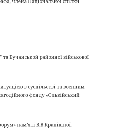
афа, члена Національної спілки
.
та Бучанськой районної військової
ситуацією в суспільстві та воєнним
лагодійного фонду «Ольвійський
орум» пам’яті В.В.Крапівіної.