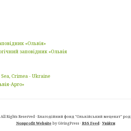
аповідник «Ольвія»
огічний заповідник «Ольвія
Sea, Crimea - Ukraine
ьвія-Арго»
 · All Rights Reserved · Благодійний фонд "Ольвійський меценат" ро
Nonprofit Website
by GivingPress ·
RSS Feed
·
Увійти